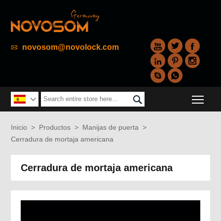



novosom@novolock.com






Togg


Inicio
>
Productos
>
Manijas de puerta
>
Cerradura de mortaja americana
Cerradura de mortaja americana