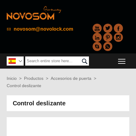



novosom@novolock.com






Togg


Inicio
>
Productos
>
Accesorios de puerta
>
Control deslizante
Control deslizante