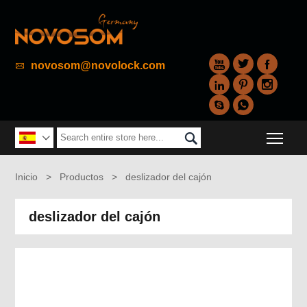



novosom@novolock.com






Togg


Inicio
>
Productos
>
deslizador del cajón
deslizador del cajón