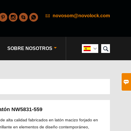

novosom@novolock.com





SOBRE NOSOTROS


 latón NW5831-559
de alta calidad fabricados en latón macizo forjado en
 brillante en elementos de diseño contemporáneo,