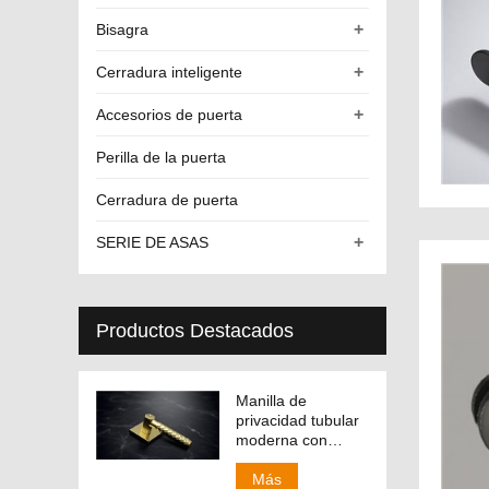
+
Bisagra
+
Cerradura inteligente
+
Accesorios de puerta
Perilla de la puerta
Cerradura de puerta
+
SERIE DE ASAS
Productos Destacados
Manilla de
privacidad tubular
moderna con
manija
intercambiable
Más