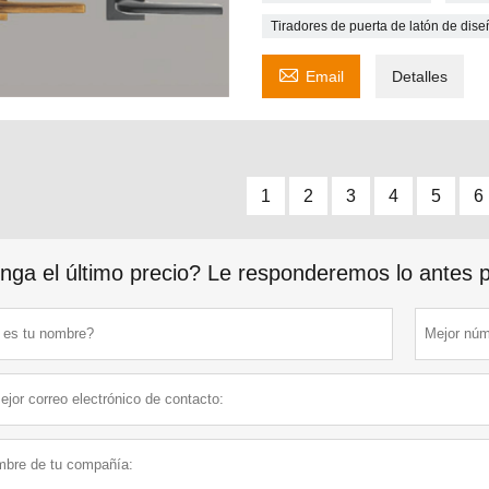
Tiradores de puerta de latón de di

Email
Detalles
1
2
3
4
5
6
nga el último precio? Le responderemos lo antes po