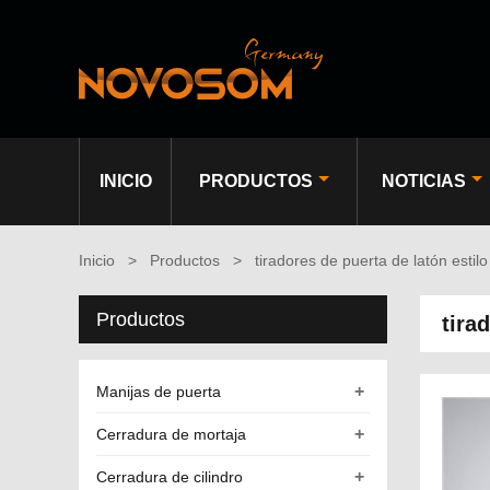
INICIO
PRODUCTOS
NOTICIAS
Inicio
>
Productos
>
tiradores de puerta de latón estilo
Productos
tira
+
Manijas de puerta
+
Cerradura de mortaja
+
Cerradura de cilindro