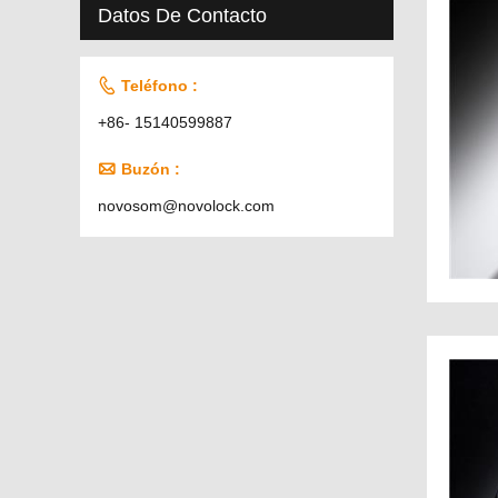
Datos De Contacto

Teléfono :
+86- 15140599887

Buzón :
novosom@novolock.com