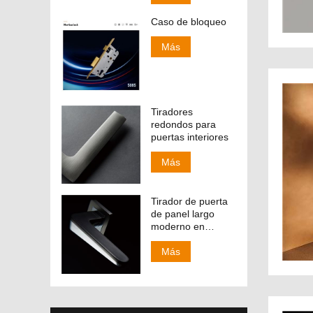
Caso de bloqueo
Más
Tiradores
redondos para
puertas interiores
Más
Tirador de puerta
de panel largo
moderno en
acabado CP y SN
138-158
Más