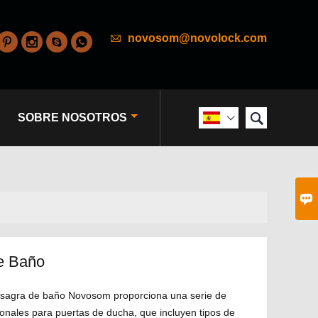

novosom@novolock.com





SOBRE NOSOTROS


e Baño
isagra de baño Novosom proporciona una serie de
ionales para puertas de ducha, que incluyen tipos de