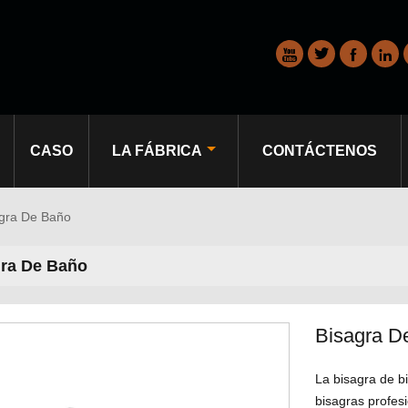




CASO
LA FÁBRICA
CONTÁCTENOS
gra De Baño
ra De Baño
Bisagra D
La bisagra de b
bisagras profes