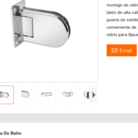
montaje de vidri
latón de alta ca
puerta de exhib
conveniente de i
vidrio para fija

Email
ra De Baño