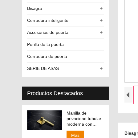
+
Bisagra
+
Cerradura inteligente
+
Accesorios de puerta
Perilla de la puerta
Cerradura de puerta
+
SERIE DE ASAS
Productos Destacados
Manilla de
privacidad tubular
moderna con
manija
Bisag
intercambiable
Más