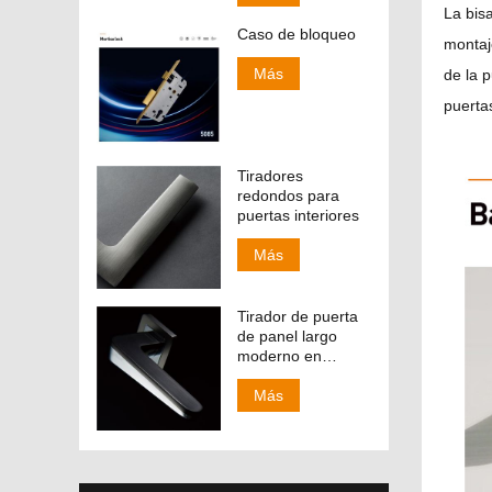
La bis
Caso de bloqueo
montaj
Más
de la 
puertas
Tiradores
redondos para
puertas interiores
Más
Tirador de puerta
de panel largo
moderno en
acabado CP y SN
138-158
Más