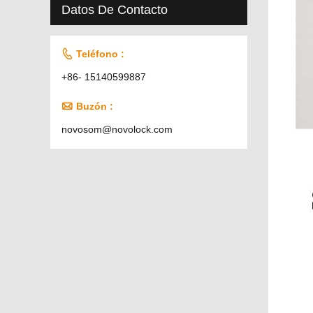
Datos De Contacto

Teléfono :
+86- 15140599887

Buzón :
novosom@novolock.com