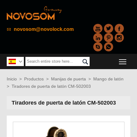



novosom@novolock.com






Togg


Inicio
>
Productos
>
Manijas de puerta
>
Mango de latón
>
Tiradores de puerta de latón CM-502003
Tiradores de puerta de latón CM-502003