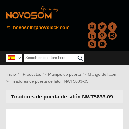



novosom@novolock.com






Togg


Inicio
>
Productos
>
Manijas de puerta
>
Mango de latón
>
Tiradores de puerta de latón NWT5833-09
Tiradores de puerta de latón NWT5833-09