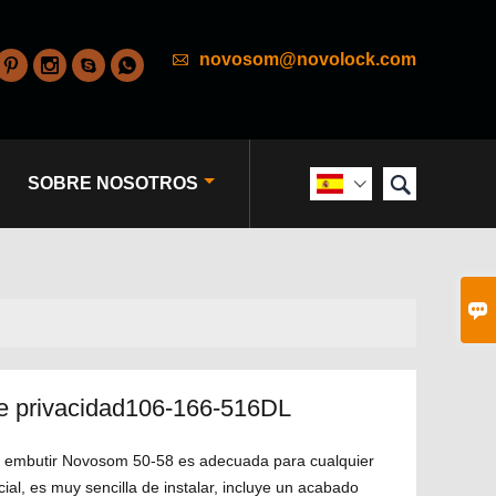

novosom@novolock.com





SOBRE NOSOTROS


e privacidad106-166-516DL
e embutir Novosom 50-58 es adecuada para cualquier
ial, es muy sencilla de instalar, incluye un acabado