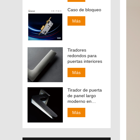
Caso de bloqueo
Más
Tiradores
redondos para
puertas interiores
Más
Tirador de puerta
de panel largo
moderno en
acabado CP y SN
138-158
Más