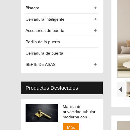
+
Bisagra
+
Cerradura inteligente
+
Accesorios de puerta
Perilla de la puerta
Cerradura de puerta
+
SERIE DE ASAS
Productos Destacados
Manilla de
privacidad tubular
moderna con
manija
intercambiable
Más