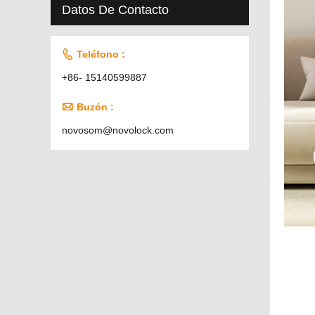
Datos De Contacto

Teléfono :
+86- 15140599887

Buzón :
novosom@novolock.com