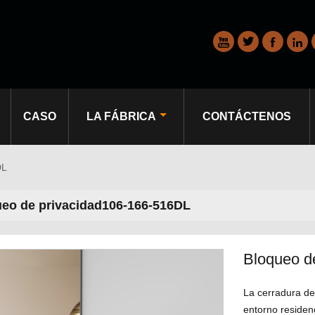




CASO
LA FÁBRICA
CONTÁCTENOS
DL
eo de privacidad106-166-516DL
Bloqueo d
La cerradura d
entorno residenc